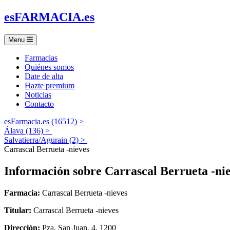
es
FARMACIA
.es
Menu
Farmacias
Quiénes somos
Date de alta
Hazte premium
Noticias
Contacto
esFarmacia.es (16512) >
Álava (136) >
Salvatierra/Agurain (2) >
Carrascal Berrueta -nieves
Información sobre
Carrascal Berrueta -ni
Farmacia:
Carrascal Berrueta -nieves
Titular:
Carrascal Berrueta -nieves
Dirección:
Pza. San Juan, 4, 1200