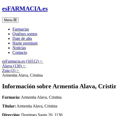
es
FARMACIA
.es
Menu
Farmacias
Quiénes somos
Date de alta
Hazte premium
Noticias
Contacto
esFarmacia.es (16512) >
Álava (136) >
Zuia (2) >
Armentia Alava, Cristina
Información sobre
Armentia Alava, Cristi
Farmacia:
Armentia Alava, Cristina
Titular:
Armentia Alava, Cristina
Dirección:
Domingo Sautu 20, 1130