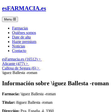
es
FARMACIA
.es
Menu
Farmacias
Quiénes somos
Date de alta
Hazte premium
Noticias
Contacto
esFarmacia.es (16512) >
Alicante (477) >
Callosa de Segura (6) >
\iguez Ballesta -roman
Información sobre
\iguez Ballesta -roman
Farmacia:
\iguez Ballesta -roman
Titular:
ñiguez Ballesta -roman
Dirección:
Pza. España, 4, 3360