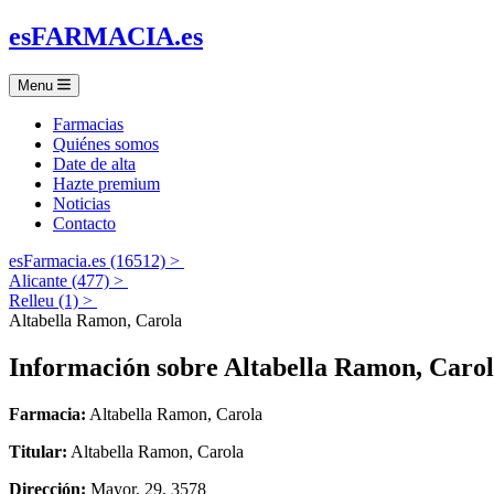
es
FARMACIA
.es
Menu
Farmacias
Quiénes somos
Date de alta
Hazte premium
Noticias
Contacto
esFarmacia.es (16512) >
Alicante (477) >
Relleu (1) >
Altabella Ramon, Carola
Información sobre
Altabella Ramon, Caro
Farmacia:
Altabella Ramon, Carola
Titular:
Altabella Ramon, Carola
Dirección:
Mayor, 29, 3578