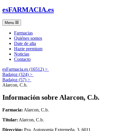
es
FARMACIA
.es
Menu
Farmacias
Quiénes somos
Date de alta
Hazte premium
Noticias
Contacto
esFarmacia.es (16512) >
Badajoz (324) >
Badajoz (57) >
Alarcon, C.b.
Información sobre
Alarcon, C.b.
Farmacia:
Alarcon, C.b.
Titular:
Alarcon, C.b.
Dirección:
Pza. Autonomia Extremeña, 3, 6011