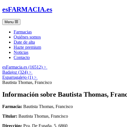
es
FARMACIA
.es
Menu
Farmacias
Quiénes somos
Date de alta
Hazte premium
Noticias
Contacto
esFarmacia.es (16512) >
Badajoz (324) >
Esparragalejo (1) >
Bautista Thomas, Francisco
Información sobre
Bautista Thomas, Franc
Farmacia:
Bautista Thomas, Francisco
Titular:
Bautista Thomas, Francisco
Dirección:
Pza. De España, 5, 6860