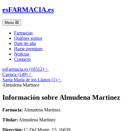
es
FARMACIA
.es
Menu
Farmacias
Quiénes somos
Date de alta
Hazte premium
Noticias
Contacto
esFarmacia.es (16512) >
Cuenca (149) >
Santa María de los Llanos (1) >
Almudena Martinez
Información sobre
Almudena Martinez
Farmacia:
Almudena Martinez
Titular:
Almudena Martinez
Dirección:
C/ Del Monte, 15, 16639