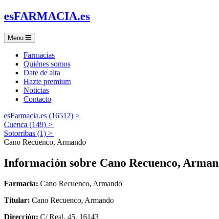
es
FARMACIA
.es
Menu
Farmacias
Quiénes somos
Date de alta
Hazte premium
Noticias
Contacto
esFarmacia.es (16512) >
Cuenca (149) >
Sotorribas (1) >
Cano Recuenco, Armando
Información sobre
Cano Recuenco, Arman
Farmacia:
Cano Recuenco, Armando
Titular:
Cano Recuenco, Armando
Dirección:
C/ Real, 45, 16143