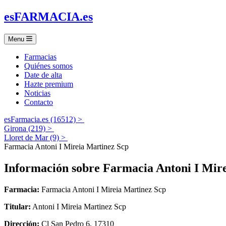
es
FARMACIA
.es
Menu
Farmacias
Quiénes somos
Date de alta
Hazte premium
Noticias
Contacto
esFarmacia.es (16512) >
Girona (219) >
Lloret de Mar (9) >
Farmacia Antoni I Mireia Martinez Scp
Información sobre
Farmacia Antoni I Mir
Farmacia:
Farmacia Antoni I Mireia Martinez Scp
Titular:
Antoni I Mireia Martinez Scp
Dirección:
Cl San Pedro 6, 17310