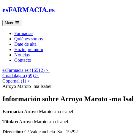
es
FARMACIA
.es
Menu
Farmacias
Quiénes somos
Date de alta
Hazte premium
Noticias
Contacto
esFarmacia.es (16512) >
Guadalajara (59) >
Copernal (1) >
Arroyo Maroto -ma Isabel
Información sobre
Arroyo Maroto -ma Isa
Farmacia:
Arroyo Maroto -ma Isabel
Titular:
Arroyo Maroto -ma Isabel
Dirección:
C/ Valdeancheta, S/n, 19292