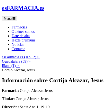
es
FARMACIA
.es
Menu
Farmacias
Quiénes somos
Date de alta
Hazte premium
Noticias
Contacto
esFarmacia.es (16512) >
Guadalajara (59) >
Illana (1) >
Cortijo Alcazar, Jesus
Información sobre
Cortijo Alcazar, Jesus
Farmacia:
Cortijo Alcazar, Jesus
Titular:
Cortijo Alcazar, Jesus
Dirección:
Santa Ana,1, 19119