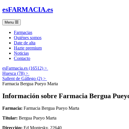
es
FARMACIA
.es
Menu
Farmacias
Quiénes somos
Date de alta
Hazte premium
Noticias
Contacto
esFarmacia.es (16512) >
Huesca (78) >
Sallent de Gállego (2) >
Farmacia Bergua Pueyo Marta
Información sobre
Farmacia Bergua Puey
Farmacia:
Farmacia Bergua Pueyo Marta
Titular:
Bergua Pueyo Marta
Dirección:
Ed Montesky, 22640