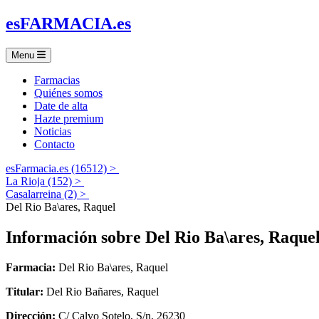
es
FARMACIA
.es
Menu
Farmacias
Quiénes somos
Date de alta
Hazte premium
Noticias
Contacto
esFarmacia.es (16512) >
La Rioja (152) >
Casalarreina (2) >
Del Rio Ba\ares, Raquel
Información sobre
Del Rio Ba\ares, Raque
Farmacia:
Del Rio Ba\ares, Raquel
Titular:
Del Rio Bañares, Raquel
Dirección:
C/ Calvo Sotelo, S/n, 26230