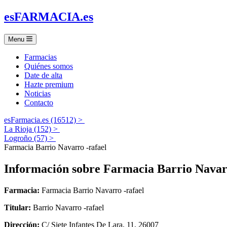
es
FARMACIA
.es
Menu
Farmacias
Quiénes somos
Date de alta
Hazte premium
Noticias
Contacto
esFarmacia.es (16512) >
La Rioja (152) >
Logroño (57) >
Farmacia Barrio Navarro -rafael
Información sobre
Farmacia Barrio Navarr
Farmacia:
Farmacia Barrio Navarro -rafael
Titular:
Barrio Navarro -rafael
Dirección:
C/ Siete Infantes De Lara, 11, 26007