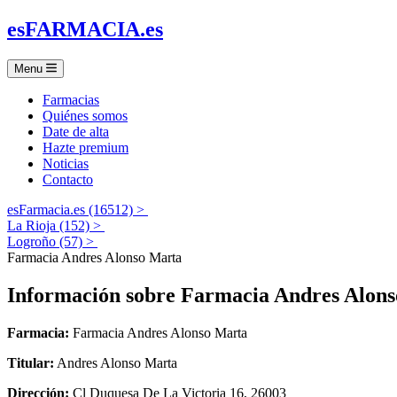
es
FARMACIA
.es
Menu
Farmacias
Quiénes somos
Date de alta
Hazte premium
Noticias
Contacto
esFarmacia.es (16512) >
La Rioja (152) >
Logroño (57) >
Farmacia Andres Alonso Marta
Información sobre
Farmacia Andres Alon
Farmacia:
Farmacia Andres Alonso Marta
Titular:
Andres Alonso Marta
Dirección:
Cl Duquesa De La Victoria 16, 26003