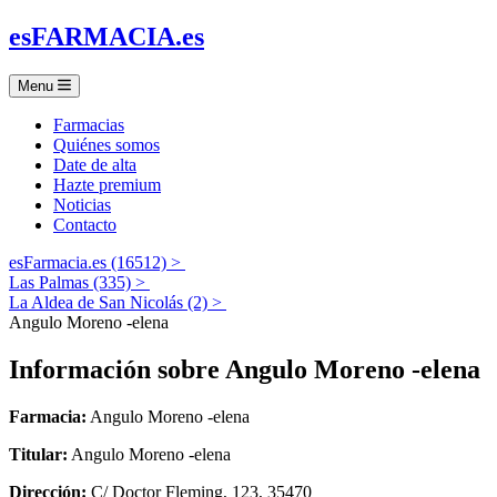
es
FARMACIA
.es
Menu
Farmacias
Quiénes somos
Date de alta
Hazte premium
Noticias
Contacto
esFarmacia.es (16512) >
Las Palmas (335) >
La Aldea de San Nicolás (2) >
Angulo Moreno -elena
Información sobre
Angulo Moreno -elena
Farmacia:
Angulo Moreno -elena
Titular:
Angulo Moreno -elena
Dirección:
C/ Doctor Fleming, 123, 35470