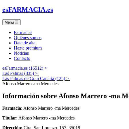
es
FARMACIA
.es
Menu
Farmacias
Quiénes somos
Date de alta
Hazte premium
Noticias
Contacto
esFarmacia.es (16512) >
Las Palmas (335) >
Las Palmas de Gran Canaria (125) >
Afonso Marrero -ma Mercedes
Información sobre
Afonso Marrero -ma M
Farmacia:
Afonso Marrero -ma Mercedes
Titular:
Afonso Marrero -ma Mercedes
Dirección:
Ctra. San Lorenzo, 157, 35018