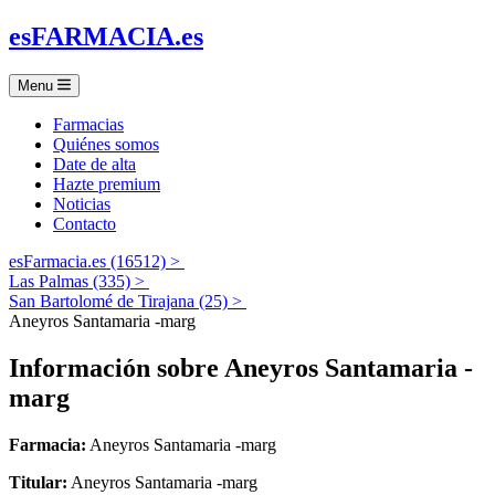
es
FARMACIA
.es
Menu
Farmacias
Quiénes somos
Date de alta
Hazte premium
Noticias
Contacto
esFarmacia.es (16512) >
Las Palmas (335) >
San Bartolomé de Tirajana (25) >
Aneyros Santamaria -marg
Información sobre
Aneyros Santamaria -
marg
Farmacia:
Aneyros Santamaria -marg
Titular:
Aneyros Santamaria -marg