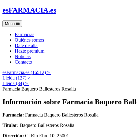
es
FARMACIA
.es
Menu
Farmacias
Quiénes somos
Date de alta
Hazte premium
Noticias
Contacto
esFarmacia.es (16512) >
Lleida (127) >
Lleida (34) >
Farmacia Baquero Ballesteros Rosalia
Información sobre
Farmacia Baquero Balle
Farmacia:
Farmacia Baquero Ballesteros Rosalia
Titular:
Baquero Ballesteros Rosalia
Dirección:
Cl Riu Ebre 10, 25001