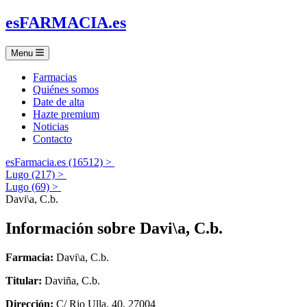
es
FARMACIA
.es
Menu
Farmacias
Quiénes somos
Date de alta
Hazte premium
Noticias
Contacto
esFarmacia.es (16512) >
Lugo (217) >
Lugo (69) >
Davi\a, C.b.
Información sobre
Davi\a, C.b.
Farmacia:
Davi\a, C.b.
Titular:
Daviña, C.b.
Dirección:
C/ Rio Ulla, 40, 27004