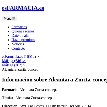
es
FARMACIA
.es
Menu
Farmacias
Quiénes somos
Date de alta
Hazte premium
Noticias
Contacto
esFarmacia.es (16512) >
Málaga (546) >
Málaga (262) >
Alcantara Zurita-concep.
Información sobre
Alcantara Zurita-conce
Farmacia:
Alcantara Zurita-concep.
Titular:
Alcantara Zurita-concep.
Dirección:
Avd. Las Postas, 11 Urb.parque Del Sur, 29014