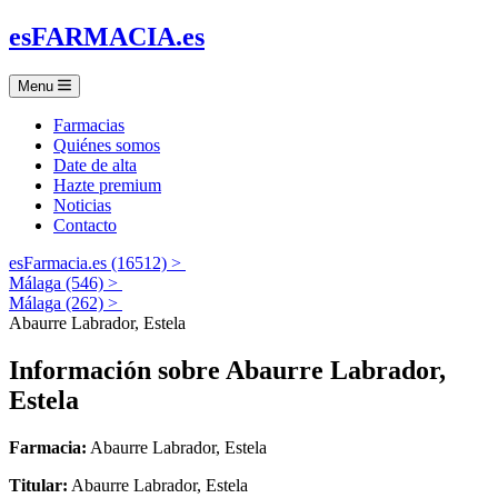
es
FARMACIA
.es
Menu
Farmacias
Quiénes somos
Date de alta
Hazte premium
Noticias
Contacto
esFarmacia.es (16512) >
Málaga (546) >
Málaga (262) >
Abaurre Labrador, Estela
Información sobre
Abaurre Labrador,
Estela
Farmacia:
Abaurre Labrador, Estela
Titular:
Abaurre Labrador, Estela