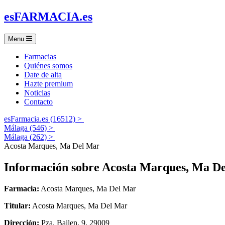
es
FARMACIA
.es
Menu
Farmacias
Quiénes somos
Date de alta
Hazte premium
Noticias
Contacto
esFarmacia.es (16512) >
Málaga (546) >
Málaga (262) >
Acosta Marques, Ma Del Mar
Información sobre
Acosta Marques, Ma D
Farmacia:
Acosta Marques, Ma Del Mar
Titular:
Acosta Marques, Ma Del Mar
Dirección:
Pza. Bailen, 9, 29009