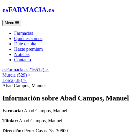
es
FARMACIA
.es
Menu
Farmacias
Quiénes somos
Date de alta
Hazte premium
Noticias
Contacto
esFarmacia.es (16512) >
Murcia (529) >
Lorca (38) >
Abad Campos, Manuel
Información sobre
Abad Campos, Manuel
Farmacia:
Abad Campos, Manuel
Titular:
Abad Campos, Manuel
Dirección:
Perez Casas, 78, 30800