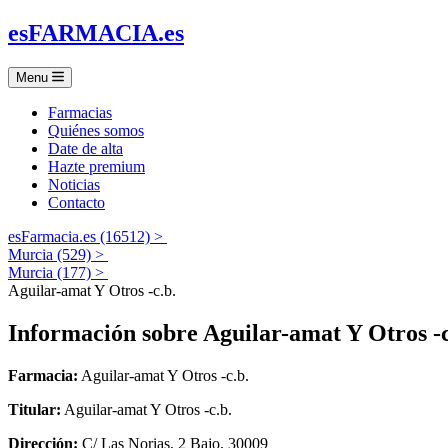
es
FARMACIA
.es
Menu
Farmacias
Quiénes somos
Date de alta
Hazte premium
Noticias
Contacto
esFarmacia.es (16512) >
Murcia (529) >
Murcia (177) >
Aguilar-amat Y Otros -c.b.
Información sobre
Aguilar-amat Y Otros -c
Farmacia:
Aguilar-amat Y Otros -c.b.
Titular:
Aguilar-amat Y Otros -c.b.
Dirección:
C/ Las Norias, 2 Bajo, 30009