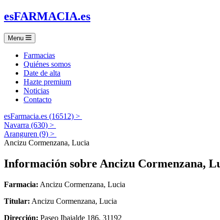
es
FARMACIA
.es
Menu
Farmacias
Quiénes somos
Date de alta
Hazte premium
Noticias
Contacto
esFarmacia.es (16512) >
Navarra (630) >
Aranguren (9) >
Ancizu Cormenzana, Lucia
Información sobre
Ancizu Cormenzana, L
Farmacia:
Ancizu Cormenzana, Lucia
Titular:
Ancizu Cormenzana, Lucia
Dirección:
Paseo Ibaialde 186, 31192