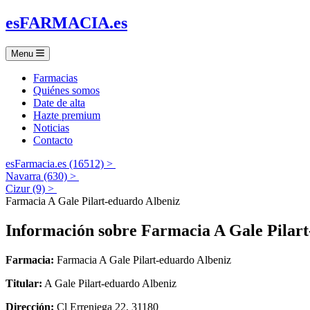
es
FARMACIA
.es
Menu
Farmacias
Quiénes somos
Date de alta
Hazte premium
Noticias
Contacto
esFarmacia.es (16512) >
Navarra (630) >
Cizur (9) >
Farmacia A Gale Pilart-eduardo Albeniz
Información sobre
Farmacia A Gale Pilart
Farmacia:
Farmacia A Gale Pilart-eduardo Albeniz
Titular:
A Gale Pilart-eduardo Albeniz
Dirección:
Cl Erreniega 22, 31180