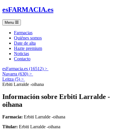
es
FARMACIA
.es
Menu
Farmacias
Quiénes somos
Date de alta
Hazte premium
Noticias
Contacto
esFarmacia.es (16512) >
Navarra (630) >
Leitza (5) >
Erbiti Larralde -oihana
Información sobre
Erbiti Larralde -
oihana
Farmacia:
Erbiti Larralde -oihana
Titular:
Erbiti Larralde -oihana