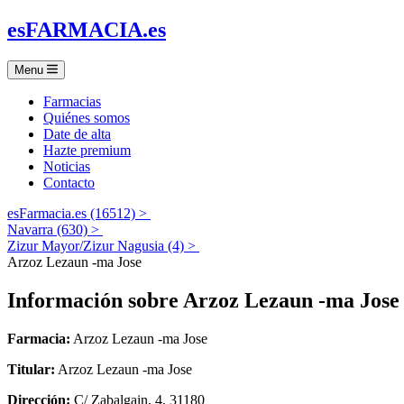
es
FARMACIA
.es
Menu
Farmacias
Quiénes somos
Date de alta
Hazte premium
Noticias
Contacto
esFarmacia.es (16512) >
Navarra (630) >
Zizur Mayor/Zizur Nagusia (4) >
Arzoz Lezaun -ma Jose
Información sobre
Arzoz Lezaun -ma Jose
Farmacia:
Arzoz Lezaun -ma Jose
Titular:
Arzoz Lezaun -ma Jose
Dirección:
C/ Zabalgain, 4, 31180