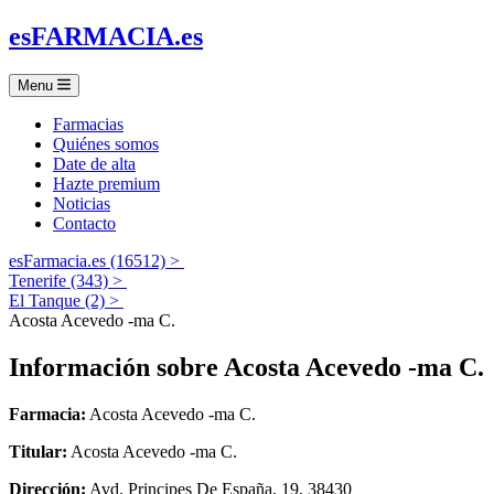
es
FARMACIA
.es
Menu
Farmacias
Quiénes somos
Date de alta
Hazte premium
Noticias
Contacto
esFarmacia.es (16512) >
Tenerife (343) >
El Tanque (2) >
Acosta Acevedo -ma C.
Información sobre
Acosta Acevedo -ma C.
Farmacia:
Acosta Acevedo -ma C.
Titular:
Acosta Acevedo -ma C.
Dirección:
Avd. Principes De España, 19, 38430