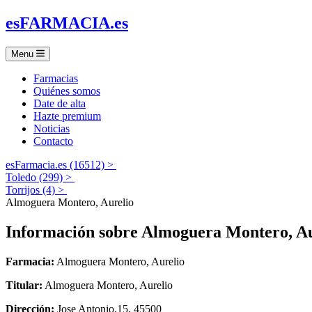
es
FARMACIA
.es
Menu
Farmacias
Quiénes somos
Date de alta
Hazte premium
Noticias
Contacto
esFarmacia.es (16512) >
Toledo (299) >
Torrijos (4) >
Almoguera Montero, Aurelio
Información sobre
Almoguera Montero, Au
Farmacia:
Almoguera Montero, Aurelio
Titular:
Almoguera Montero, Aurelio
Dirección:
Jose Antonio,15, 45500