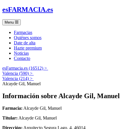
es
FARMACIA
.es
Menu
Farmacias
Quiénes somos
Date de alta
Hazte premium
Noticias
Contacto
esFarmacia.es (16512) >
Valencia (590) >
Valencia (214) >
Alcayde Gil, Manuel
Información sobre
Alcayde Gil, Manuel
Farmacia:
Alcayde Gil, Manuel
Titular:
Alcayde Gil, Manuel
Dirección:
Arquitecto Segura Lago, 4, 46014