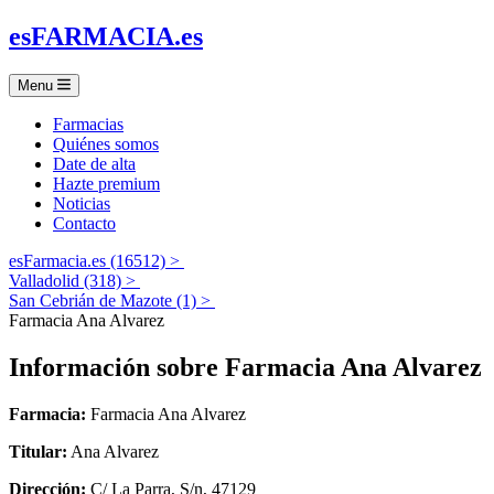
es
FARMACIA
.es
Menu
Farmacias
Quiénes somos
Date de alta
Hazte premium
Noticias
Contacto
esFarmacia.es (16512) >
Valladolid (318) >
San Cebrián de Mazote (1) >
Farmacia Ana Alvarez
Información sobre
Farmacia Ana Alvarez
Farmacia:
Farmacia Ana Alvarez
Titular:
Ana Alvarez
Dirección:
C/ La Parra, S/n, 47129