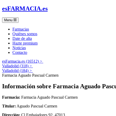
es
FARMACIA
.es
Menu
Farmacias
Quiénes somos
Date de alta
Hazte premium
Noticias
Contacto
esFarmacia.es (16512) >
Valladolid (318) >
Valladolid (184) >
Farmacia Aguado Pascual Carmen
Información sobre
Farmacia Aguado Pasc
Farmacia:
Farmacia Aguado Pascual Carmen
Titular:
Aguado Pascual Carmen
Dirección:
Cl Embajadores 92, 47013