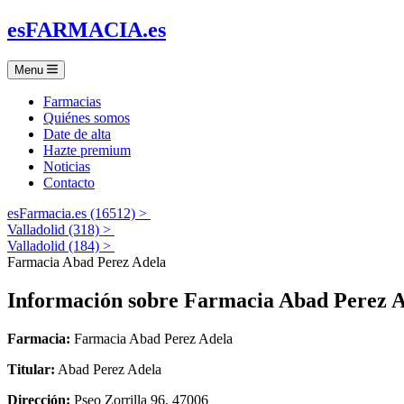
es
FARMACIA
.es
Menu
Farmacias
Quiénes somos
Date de alta
Hazte premium
Noticias
Contacto
esFarmacia.es (16512) >
Valladolid (318) >
Valladolid (184) >
Farmacia Abad Perez Adela
Información sobre
Farmacia Abad Perez A
Farmacia:
Farmacia Abad Perez Adela
Titular:
Abad Perez Adela
Dirección:
Pseo Zorrilla 96, 47006