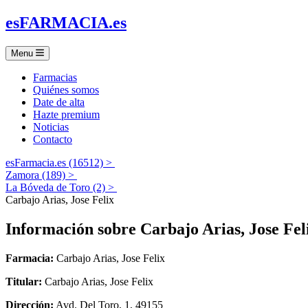
es
FARMACIA
.es
Menu
Farmacias
Quiénes somos
Date de alta
Hazte premium
Noticias
Contacto
esFarmacia.es (16512) >
Zamora (189) >
La Bóveda de Toro (2) >
Carbajo Arias, Jose Felix
Información sobre
Carbajo Arias, Jose Fel
Farmacia:
Carbajo Arias, Jose Felix
Titular:
Carbajo Arias, Jose Felix
Dirección:
Avd. Del Toro, 1, 49155