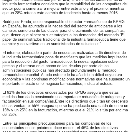
industria farmacéutica considera que la rentabilidad de las compañías del
sector podría comenzar a mejorar entre este año y el próximo, mientras
que un 28% retrasa este cambio de tendencia hasta al menos 2016.
Rodríguez Prado, socio responsable del sector Farmacéutico de KPMG
en España,
ha apuntado a la necesidad del sector de anticiparse a los
cambios como una de las claves para el crecimiento de las compañías,
que tienen que alinear sus estrategias a las demandas del mercado.
“El
papel de suministrados tradicional de la industria farmacéutica tiene que
cambiar y convertirse en un suministrados de soluciones”
El informe, elaborado a partir de encuestas realizadas a 65 directivos de
la industria farmacéutica pone de manifiesto que las medidas impulsadas
para la reducción del gasto farmacéutico, la nueva regulación sobre
precios y el retraso en el abono de las deudas por parte de las
administraciones públicas han afectado profundamente al mercado
farmacéutico español. A todo esto se le ha añadido la difícil coyuntura
económica y las continuas modificaciones normativas que ha supuesto un
importante impacto en el negocio farmacéutico, indica el estudio.
El 91% de los directivos encuestados por KPMG asegura que estas
medidas han dado ocasionado una importante reducción de márgenes y
facturación en sus compañías.Entre los directivos que citan un descenso
de las ventas, el 55% asegura que se ha producido una caída de entre un
15% y un 25% en la facturación, mientras que el 21% lo sitúa por encima
del 25%.
Entre las principales preocupaciones para las compañías de los
encuestados en los próximos doce meses, el 46% de los directivos