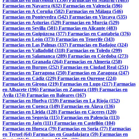
Farmacias en Barcelona (1550)
Farmacias en Madrid (1483)
Farmacias en Navarra (632)
Farmacias en Valencia (596)
Farmacias en A Coruña (582)
Farmacias en Málaga (546)
Farmacias en Pontevedra (542)
Farmacias en Vizcaya (535)
Farmacias en Asturias (529)
Farmacias en Murcia (529)
Farmacias en Sevilla (501)
Farmacias en Alicante (483)
Farmacias en Guipúzcoa (377)
Farmacias en Cantabria (376)
Farmacias en León (373)
Farmacias en Tenerife (343)
Farmacias en Las Palmas (337)
Farmacias en Badajoz (324)
Farmacias en Valladolid (318)
Farmacias en Toledo (299)
Farmacias en Salamanca (289)
Farmacias en Córdoba (273)
Farmacias en Granada (264)
Farmacias en Almería (258)
Farmacias en Burgos (252)
Farmacias en Ciudad Real (251)
Farmacias en Tarragona (250)
Farmacias en Zaragoza (247)
Farmacias en Cádiz (229)
Farmacias en Ourense (224)
Farmacias en Girona (219)
Farmacias en Lugo (217)
Farmacias
en Albacete (196)
Farmacias en Zamora (189)
Farmacias en
Ávila (174)
Farmacias en Baleares (167)
Farmacias en Huelva (159)
Farmacias en La Rioja (152)
Farmacias en Cuenca (149)
Farmacias en Álava (136)
Farmacias en Lleida (128)
Farmacias en Cáceres (120)
Farmacias en Segovia (115)
Farmacias en Palencia (113)
Farmacias en Jaén (111)
Farmacias en Castellón (104)
Farmacias en Huesca (79)
Farmacias en Soria (77)
Farmacias
en Teruel (64)
Farmacias en Guadalajara (59)
Farmacias en