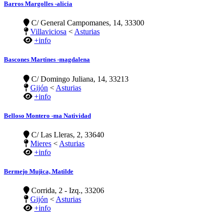
Barros Margolles -alicia
C/ General Campomanes, 14, 33300
Villaviciosa
<
Asturias
+info
Bascones Martines -magdalena
C/ Domingo Juliana, 14, 33213
Gijón
<
Asturias
+info
Belloso Montero -ma Natividad
C/ Las Lleras, 2, 33640
Mieres
<
Asturias
+info
Bermejo Mujica, Matilde
Corrida, 2 - Izq., 33206
Gijón
<
Asturias
+info