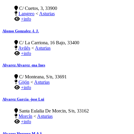
C/ Cuetos, 3, 33900
Langreo
<
Asturias
+info
Alonso Gonzalez -l. J.
C/ La Carriona, 16 Bajo, 33400
Avilés
<
Asturias
+info
Alvarez Alvarez -ma Ines
C/ Monteana, S/n, 33691
Gijón
<
Asturias
+info
Alvarez Garcia -jose Lui
Santa Eulalia De Morcin, S/n, 33162
Morcín
<
Asturias
+info
Alvarez Herrero M.A.S.