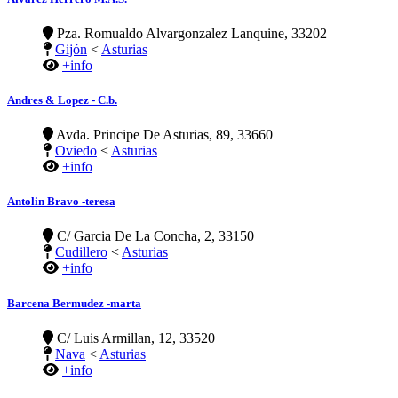
Pza. Romualdo Alvargonzalez Lanquine, 33202
Gijón
<
Asturias
+info
Andres & Lopez - C.b.
Avda. Principe De Asturias, 89, 33660
Oviedo
<
Asturias
+info
Antolin Bravo -teresa
C/ Garcia De La Concha, 2, 33150
Cudillero
<
Asturias
+info
Barcena Bermudez -marta
C/ Luis Armillan, 12, 33520
Nava
<
Asturias
+info