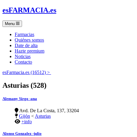
es
FARMACIA
.es
Menu
Farmacias
Quiénes somos
Date de alta
Hazte premium
Noticias
Contacto
esFarmacia.es (16512) >
Asturias (528)
Alemany Sirgo -ana
Avd. De La Costa, 137, 33204
Gijón
<
Asturias
+info
Alonso Gonzalez -julio