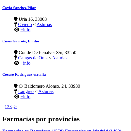
Cavia Sanchez Pilar
Uria 16, 33003
Oviedo
<
Asturias
+info
Cinos Garrote, Emilio
Conde De Peñalver S/n, 33550
Cangas de Onís
<
Asturias
+info
Coca\o Rodriguez -natalia
C/ Baldomero Alonso, 24, 33930
Langreo
<
Asturias
+info
1
2
3
..
>
Farmacias por provincias