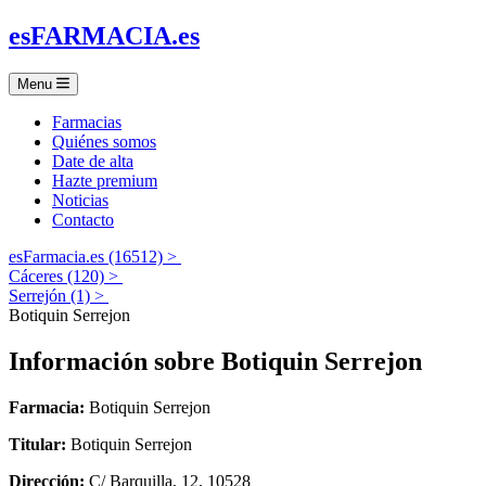
es
FARMACIA
.es
Menu
Farmacias
Quiénes somos
Date de alta
Hazte premium
Noticias
Contacto
esFarmacia.es (16512) >
Cáceres (120) >
Serrejón (1) >
Botiquin Serrejon
Información sobre
Botiquin Serrejon
Farmacia:
Botiquin Serrejon
Titular:
Botiquin Serrejon
Dirección:
C/ Barquilla, 12, 10528