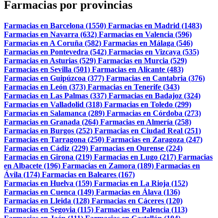
Farmacias por provincias
Farmacias en Barcelona (1550)
Farmacias en Madrid (1483)
Farmacias en Navarra (632)
Farmacias en Valencia (596)
Farmacias en A Coruña (582)
Farmacias en Málaga (546)
Farmacias en Pontevedra (542)
Farmacias en Vizcaya (535)
Farmacias en Asturias (529)
Farmacias en Murcia (529)
Farmacias en Sevilla (501)
Farmacias en Alicante (483)
Farmacias en Guipúzcoa (377)
Farmacias en Cantabria (376)
Farmacias en León (373)
Farmacias en Tenerife (343)
Farmacias en Las Palmas (337)
Farmacias en Badajoz (324)
Farmacias en Valladolid (318)
Farmacias en Toledo (299)
Farmacias en Salamanca (289)
Farmacias en Córdoba (273)
Farmacias en Granada (264)
Farmacias en Almería (258)
Farmacias en Burgos (252)
Farmacias en Ciudad Real (251)
Farmacias en Tarragona (250)
Farmacias en Zaragoza (247)
Farmacias en Cádiz (229)
Farmacias en Ourense (224)
Farmacias en Girona (219)
Farmacias en Lugo (217)
Farmacias
en Albacete (196)
Farmacias en Zamora (189)
Farmacias en
Ávila (174)
Farmacias en Baleares (167)
Farmacias en Huelva (159)
Farmacias en La Rioja (152)
Farmacias en Cuenca (149)
Farmacias en Álava (136)
Farmacias en Lleida (128)
Farmacias en Cáceres (120)
Farmacias en Segovia (115)
Farmacias en Palencia (113)