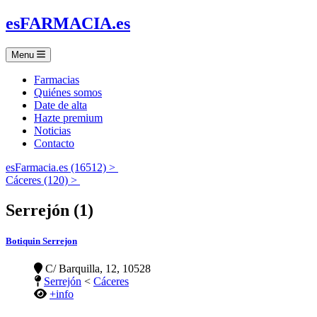
es
FARMACIA
.es
Menu
Farmacias
Quiénes somos
Date de alta
Hazte premium
Noticias
Contacto
esFarmacia.es (16512) >
Cáceres (120) >
Serrejón (1)
Botiquin Serrejon
C/ Barquilla, 12, 10528
Serrejón
<
Cáceres
+info