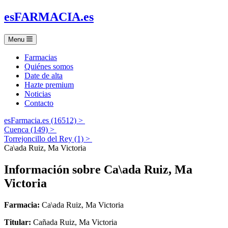
es
FARMACIA
.es
Menu
Farmacias
Quiénes somos
Date de alta
Hazte premium
Noticias
Contacto
esFarmacia.es (16512) >
Cuenca (149) >
Torrejoncillo del Rey (1) >
Ca\ada Ruiz, Ma Victoria
Información sobre
Ca\ada Ruiz, Ma
Victoria
Farmacia:
Ca\ada Ruiz, Ma Victoria
Titular:
Cañada Ruiz, Ma Victoria