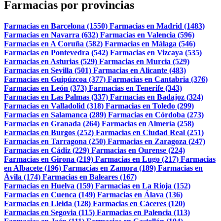
Farmacias por provincias
Farmacias en Barcelona (1550)
Farmacias en Madrid (1483)
Farmacias en Navarra (632)
Farmacias en Valencia (596)
Farmacias en A Coruña (582)
Farmacias en Málaga (546)
Farmacias en Pontevedra (542)
Farmacias en Vizcaya (535)
Farmacias en Asturias (529)
Farmacias en Murcia (529)
Farmacias en Sevilla (501)
Farmacias en Alicante (483)
Farmacias en Guipúzcoa (377)
Farmacias en Cantabria (376)
Farmacias en León (373)
Farmacias en Tenerife (343)
Farmacias en Las Palmas (337)
Farmacias en Badajoz (324)
Farmacias en Valladolid (318)
Farmacias en Toledo (299)
Farmacias en Salamanca (289)
Farmacias en Córdoba (273)
Farmacias en Granada (264)
Farmacias en Almería (258)
Farmacias en Burgos (252)
Farmacias en Ciudad Real (251)
Farmacias en Tarragona (250)
Farmacias en Zaragoza (247)
Farmacias en Cádiz (229)
Farmacias en Ourense (224)
Farmacias en Girona (219)
Farmacias en Lugo (217)
Farmacias
en Albacete (196)
Farmacias en Zamora (189)
Farmacias en
Ávila (174)
Farmacias en Baleares (167)
Farmacias en Huelva (159)
Farmacias en La Rioja (152)
Farmacias en Cuenca (149)
Farmacias en Álava (136)
Farmacias en Lleida (128)
Farmacias en Cáceres (120)
Farmacias en Segovia (115)
Farmacias en Palencia (113)