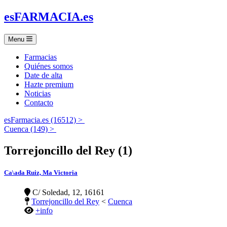
es
FARMACIA
.es
Menu
Farmacias
Quiénes somos
Date de alta
Hazte premium
Noticias
Contacto
esFarmacia.es (16512) >
Cuenca (149) >
Torrejoncillo del Rey (1)
Ca\ada Ruiz, Ma Victoria
C/ Soledad, 12, 16161
Torrejoncillo del Rey
<
Cuenca
+info