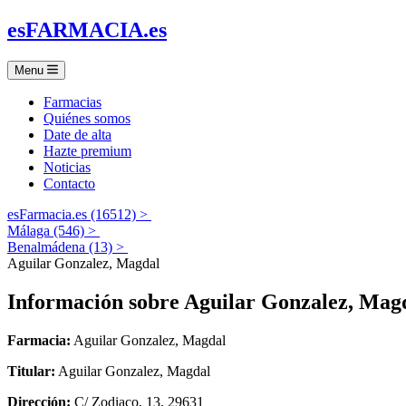
es
FARMACIA
.es
Menu
Farmacias
Quiénes somos
Date de alta
Hazte premium
Noticias
Contacto
esFarmacia.es (16512) >
Málaga (546) >
Benalmádena (13) >
Aguilar Gonzalez, Magdal
Información sobre
Aguilar Gonzalez, Mag
Farmacia:
Aguilar Gonzalez, Magdal
Titular:
Aguilar Gonzalez, Magdal
Dirección:
C/ Zodiaco, 13, 29631