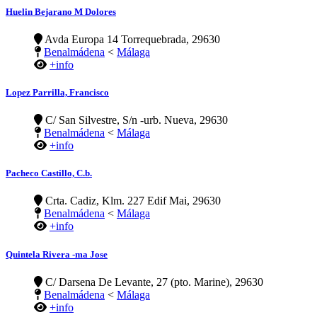
Huelin Bejarano M Dolores
Avda Europa 14 Torrequebrada, 29630
Benalmádena
<
Málaga
+info
Lopez Parrilla, Francisco
C/ San Silvestre, S/n -urb. Nueva, 29630
Benalmádena
<
Málaga
+info
Pacheco Castillo, C.b.
Crta. Cadiz, Klm. 227 Edif Mai, 29630
Benalmádena
<
Málaga
+info
Quintela Rivera -ma Jose
C/ Darsena De Levante, 27 (pto. Marine), 29630
Benalmádena
<
Málaga
+info