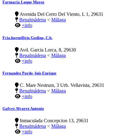
Farmacia Luque Maeso
Avenida Del Cerro Del Viento, L 1, 29631
Benalmádena
<
Málaga
+info
Fcia.hormilleja Godino, C.b.
Avd. Garcia Lorca, 8, 29630
Benalmádena
<
Málaga
+info
Fernandez Pardo -luis Enrique
C. Mare Nestrum, 3 Urb. Vellavista, 29631
Benalmádena
<
Málaga
+info
Galvez Alvarez Antonio
Inmaculada Concepcion 13, 29631
Benalmádena
<
Málaga
+info