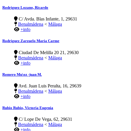
Rodriguez Lozano, Ricardo
C/ Avda. Blas Infante, 1, 29631
Benalmádena
<
Málaga
+info
Rodriguez Zarzuelo Maria Carme
Ciudad De Melilla 20 21, 29630
Benalmádena
<
Málaga
+info
Romero Mu\oz -juan M.
Avd. Juan Luis Peralta, 16, 29639
Benalmádena
<
Málaga
+info
Rubio Rubio, Victoria Eugenia
C/ Lope De Vega, 62, 29631
Benalmádena
<
Málaga
+info