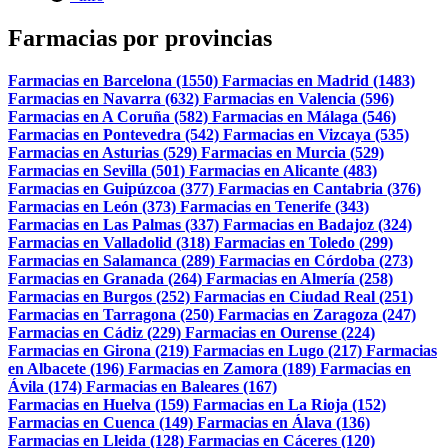
Farmacias por provincias
Farmacias en Barcelona (1550)
Farmacias en Madrid (1483)
Farmacias en Navarra (632)
Farmacias en Valencia (596)
Farmacias en A Coruña (582)
Farmacias en Málaga (546)
Farmacias en Pontevedra (542)
Farmacias en Vizcaya (535)
Farmacias en Asturias (529)
Farmacias en Murcia (529)
Farmacias en Sevilla (501)
Farmacias en Alicante (483)
Farmacias en Guipúzcoa (377)
Farmacias en Cantabria (376)
Farmacias en León (373)
Farmacias en Tenerife (343)
Farmacias en Las Palmas (337)
Farmacias en Badajoz (324)
Farmacias en Valladolid (318)
Farmacias en Toledo (299)
Farmacias en Salamanca (289)
Farmacias en Córdoba (273)
Farmacias en Granada (264)
Farmacias en Almería (258)
Farmacias en Burgos (252)
Farmacias en Ciudad Real (251)
Farmacias en Tarragona (250)
Farmacias en Zaragoza (247)
Farmacias en Cádiz (229)
Farmacias en Ourense (224)
Farmacias en Girona (219)
Farmacias en Lugo (217)
Farmacias
en Albacete (196)
Farmacias en Zamora (189)
Farmacias en
Ávila (174)
Farmacias en Baleares (167)
Farmacias en Huelva (159)
Farmacias en La Rioja (152)
Farmacias en Cuenca (149)
Farmacias en Álava (136)
Farmacias en Lleida (128)
Farmacias en Cáceres (120)