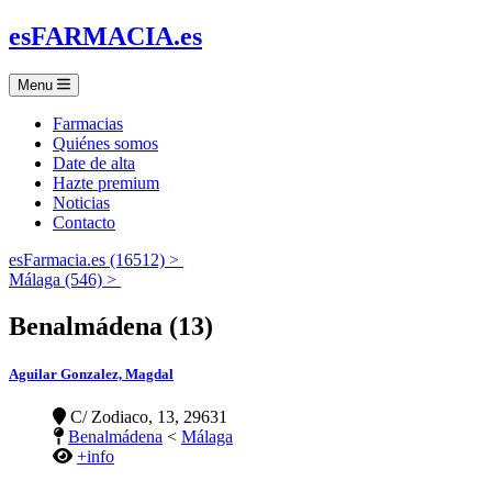
es
FARMACIA
.es
Menu
Farmacias
Quiénes somos
Date de alta
Hazte premium
Noticias
Contacto
esFarmacia.es (16512) >
Málaga (546) >
Benalmádena (13)
Aguilar Gonzalez, Magdal
C/ Zodiaco, 13, 29631
Benalmádena
<
Málaga
+info