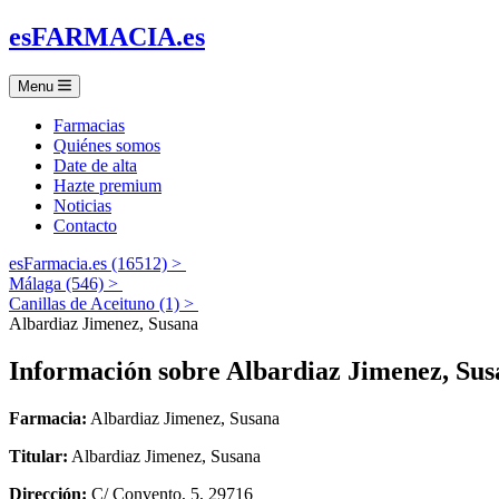
es
FARMACIA
.es
Menu
Farmacias
Quiénes somos
Date de alta
Hazte premium
Noticias
Contacto
esFarmacia.es (16512) >
Málaga (546) >
Canillas de Aceituno (1) >
Albardiaz Jimenez, Susana
Información sobre
Albardiaz Jimenez, Sus
Farmacia:
Albardiaz Jimenez, Susana
Titular:
Albardiaz Jimenez, Susana
Dirección:
C/ Convento, 5, 29716