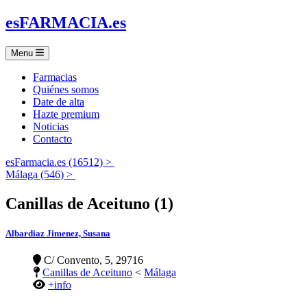
es
FARMACIA
.es
Menu
Farmacias
Quiénes somos
Date de alta
Hazte premium
Noticias
Contacto
esFarmacia.es (16512) >
Málaga (546) >
Canillas de Aceituno (1)
Albardiaz Jimenez, Susana
C/ Convento, 5, 29716
Canillas de Aceituno
<
Málaga
+info