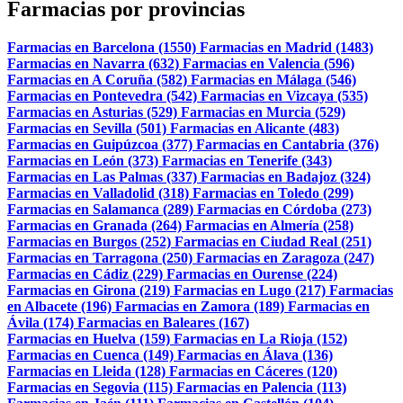
Farmacias por provincias
Farmacias en Barcelona (1550)
Farmacias en Madrid (1483)
Farmacias en Navarra (632)
Farmacias en Valencia (596)
Farmacias en A Coruña (582)
Farmacias en Málaga (546)
Farmacias en Pontevedra (542)
Farmacias en Vizcaya (535)
Farmacias en Asturias (529)
Farmacias en Murcia (529)
Farmacias en Sevilla (501)
Farmacias en Alicante (483)
Farmacias en Guipúzcoa (377)
Farmacias en Cantabria (376)
Farmacias en León (373)
Farmacias en Tenerife (343)
Farmacias en Las Palmas (337)
Farmacias en Badajoz (324)
Farmacias en Valladolid (318)
Farmacias en Toledo (299)
Farmacias en Salamanca (289)
Farmacias en Córdoba (273)
Farmacias en Granada (264)
Farmacias en Almería (258)
Farmacias en Burgos (252)
Farmacias en Ciudad Real (251)
Farmacias en Tarragona (250)
Farmacias en Zaragoza (247)
Farmacias en Cádiz (229)
Farmacias en Ourense (224)
Farmacias en Girona (219)
Farmacias en Lugo (217)
Farmacias
en Albacete (196)
Farmacias en Zamora (189)
Farmacias en
Ávila (174)
Farmacias en Baleares (167)
Farmacias en Huelva (159)
Farmacias en La Rioja (152)
Farmacias en Cuenca (149)
Farmacias en Álava (136)
Farmacias en Lleida (128)
Farmacias en Cáceres (120)
Farmacias en Segovia (115)
Farmacias en Palencia (113)