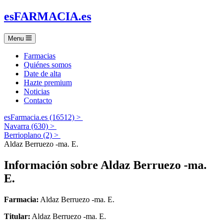
es
FARMACIA
.es
Menu
Farmacias
Quiénes somos
Date de alta
Hazte premium
Noticias
Contacto
esFarmacia.es (16512) >
Navarra (630) >
Berrioplano (2) >
Aldaz Berruezo -ma. E.
Información sobre
Aldaz Berruezo -ma.
E.
Farmacia:
Aldaz Berruezo -ma. E.
Titular:
Aldaz Berruezo -ma. E.