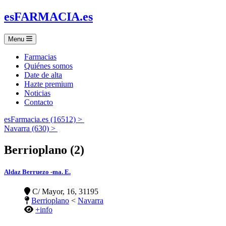
es
FARMACIA
.es
Menu
Farmacias
Quiénes somos
Date de alta
Hazte premium
Noticias
Contacto
esFarmacia.es (16512) >
Navarra (630) >
Berrioplano (2)
Aldaz Berruezo -ma. E.
C/ Mayor, 16, 31195
Berrioplano
<
Navarra
+info