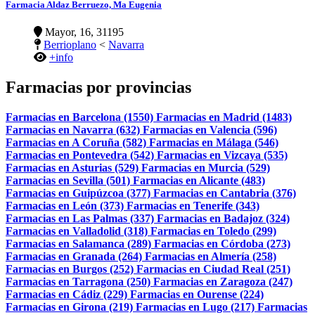
Farmacia Aldaz Berruezo, Ma Eugenia
Mayor, 16, 31195
Berrioplano
<
Navarra
+info
Farmacias por provincias
Farmacias en Barcelona (1550)
Farmacias en Madrid (1483)
Farmacias en Navarra (632)
Farmacias en Valencia (596)
Farmacias en A Coruña (582)
Farmacias en Málaga (546)
Farmacias en Pontevedra (542)
Farmacias en Vizcaya (535)
Farmacias en Asturias (529)
Farmacias en Murcia (529)
Farmacias en Sevilla (501)
Farmacias en Alicante (483)
Farmacias en Guipúzcoa (377)
Farmacias en Cantabria (376)
Farmacias en León (373)
Farmacias en Tenerife (343)
Farmacias en Las Palmas (337)
Farmacias en Badajoz (324)
Farmacias en Valladolid (318)
Farmacias en Toledo (299)
Farmacias en Salamanca (289)
Farmacias en Córdoba (273)
Farmacias en Granada (264)
Farmacias en Almería (258)
Farmacias en Burgos (252)
Farmacias en Ciudad Real (251)
Farmacias en Tarragona (250)
Farmacias en Zaragoza (247)
Farmacias en Cádiz (229)
Farmacias en Ourense (224)
Farmacias en Girona (219)
Farmacias en Lugo (217)
Farmacias