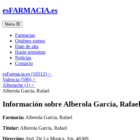
es
FARMACIA
.es
Menu
Farmacias
Quiénes somos
Date de alta
Hazte premium
Noticias
Contacto
esFarmacia.es (16512) >
Valencia (590) >
Alborache (1) >
Alberola Garcia, Rafael
Información sobre
Alberola Garcia, Rafae
Farmacia:
Alberola Garcia, Rafael
Titular:
Alberola Garcia, Rafael
Dirección:
Avd. De La Musica, S/n, 46369