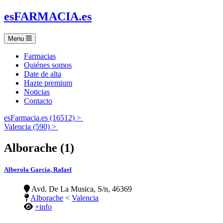
es
FARMACIA
.es
Menu
Farmacias
Quiénes somos
Date de alta
Hazte premium
Noticias
Contacto
esFarmacia.es (16512) >
Valencia (590) >
Alborache (1)
Alberola Garcia, Rafael
Avd. De La Musica, S/n, 46369
Alborache
<
Valencia
+info