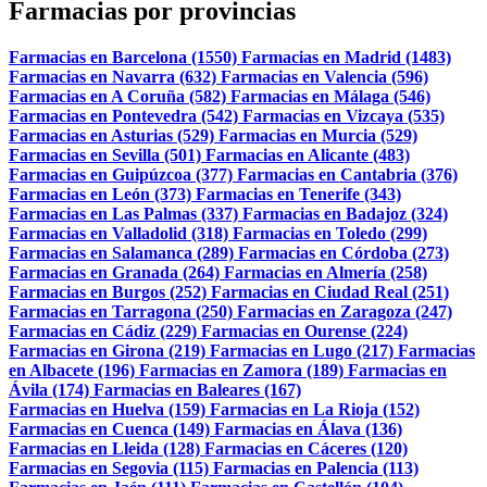
Farmacias por provincias
Farmacias en Barcelona (1550)
Farmacias en Madrid (1483)
Farmacias en Navarra (632)
Farmacias en Valencia (596)
Farmacias en A Coruña (582)
Farmacias en Málaga (546)
Farmacias en Pontevedra (542)
Farmacias en Vizcaya (535)
Farmacias en Asturias (529)
Farmacias en Murcia (529)
Farmacias en Sevilla (501)
Farmacias en Alicante (483)
Farmacias en Guipúzcoa (377)
Farmacias en Cantabria (376)
Farmacias en León (373)
Farmacias en Tenerife (343)
Farmacias en Las Palmas (337)
Farmacias en Badajoz (324)
Farmacias en Valladolid (318)
Farmacias en Toledo (299)
Farmacias en Salamanca (289)
Farmacias en Córdoba (273)
Farmacias en Granada (264)
Farmacias en Almería (258)
Farmacias en Burgos (252)
Farmacias en Ciudad Real (251)
Farmacias en Tarragona (250)
Farmacias en Zaragoza (247)
Farmacias en Cádiz (229)
Farmacias en Ourense (224)
Farmacias en Girona (219)
Farmacias en Lugo (217)
Farmacias
en Albacete (196)
Farmacias en Zamora (189)
Farmacias en
Ávila (174)
Farmacias en Baleares (167)
Farmacias en Huelva (159)
Farmacias en La Rioja (152)
Farmacias en Cuenca (149)
Farmacias en Álava (136)
Farmacias en Lleida (128)
Farmacias en Cáceres (120)
Farmacias en Segovia (115)
Farmacias en Palencia (113)